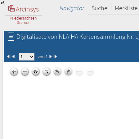
Navigator
Suche
Merkliste
Arcinsys
Niedersachsen
Bremen
Digitalisate von NLA HA Kartensammlung Nr. 
von 1