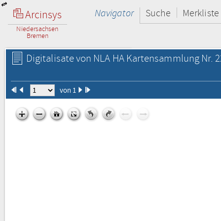
Navigator
Suche
Merkliste
Arcinsys
Niedersachsen
Bremen
Digitalisate von NLA HA Kartensammlung Nr. 
von 1