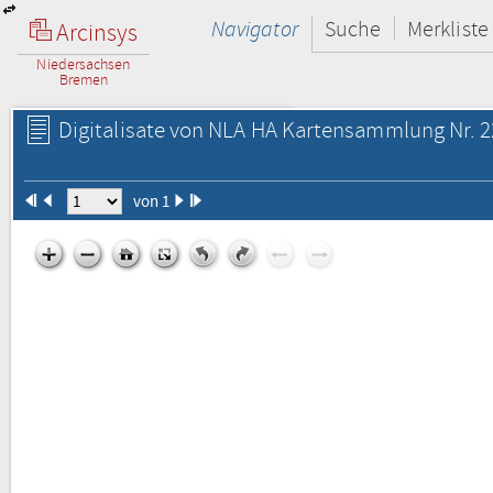
Navigator
Suche
Merkliste
Arcinsys
Niedersachsen
Bremen
Digitalisate von NLA HA Kartensammlung Nr. 2
von 1