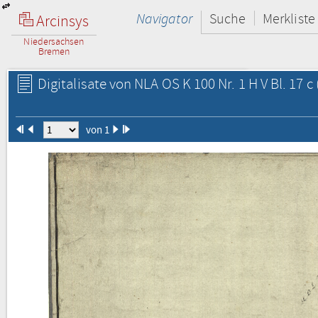
Navigator
Suche
Merkliste
Arcinsys
Niedersachsen
Bremen
Digitalisate von NLA OS K 100 Nr. 1 H V Bl. 17 c
von 1