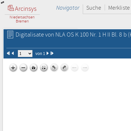
Navigator
Suche
Merkliste
Arcinsys
Niedersachsen
Bremen
Digitalisate von NLA OS K 100 Nr. 1 H II Bl. 8 b
(
von 1