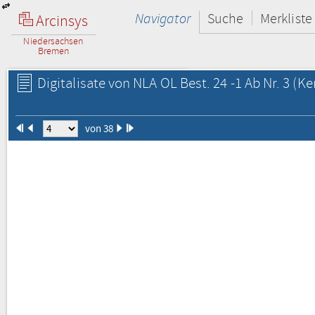
Navigator
Suche
Merkliste
Arcinsys
Niedersachsen
Bremen
Digitalisate von NLA OL Best. 24 -1 Ab Nr. 3
(Ke
von 38