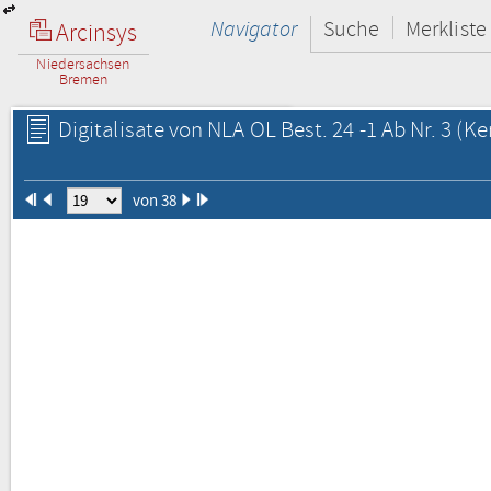
Navigator
Suche
Merkliste
Arcinsys
Niedersachsen
Bremen
Digitalisate von NLA OL Best. 24 -1 Ab Nr. 3
(Ke
von 38