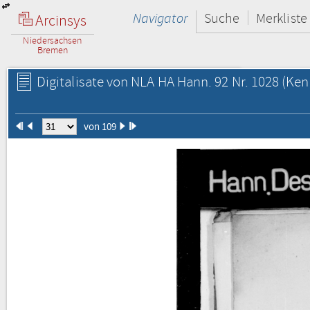
Navigator
Suche
Merkliste
Arcinsys
Niedersachsen
Bremen
Digitalisate von NLA HA Hann. 92 Nr. 1028
(Ken
von 109