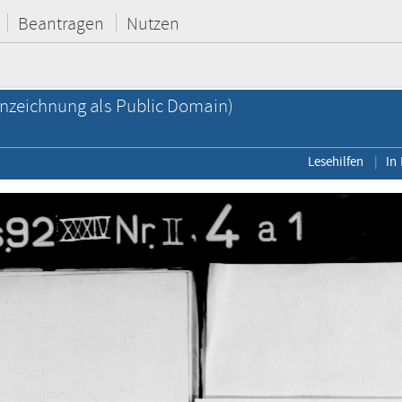
Beantragen
Nutzen
nzeichnung als Public Domain)
Lesehilfen
In