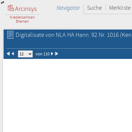
Navigator
Suche
Merkliste
Arcinsys
Niedersachsen
Bremen
Digitalisate von NLA HA Hann. 92 Nr. 1016
(Ken
von 110