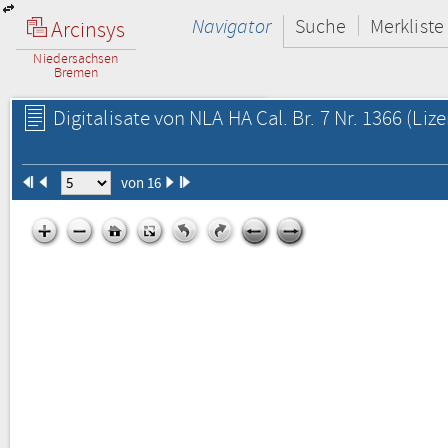
Navigator
Suche
Merkliste
Arcinsys
Niedersachsen
Bremen
Digitalisate von NLA HA Cal. Br. 7 Nr. 1366
(Lize
von 16