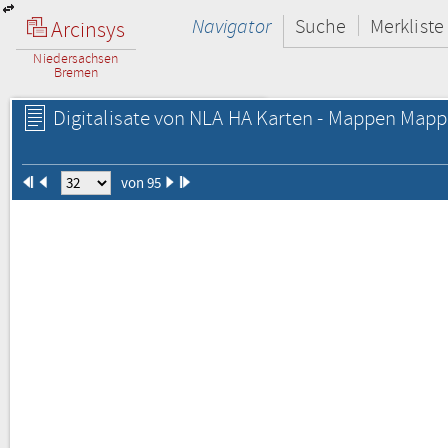
Navigator
Suche
Merkliste
Arcinsys
Niedersachsen
Bremen
Digitalisate von NLA HA Karten - Mappen Mapp
von 95