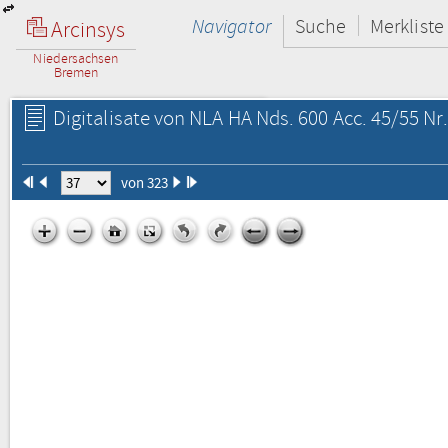
Navigator
Suche
Merkliste
Arcinsys
Niedersachsen
Bremen
Digitalisate von NLA HA Nds. 600 Acc. 45/55 Nr.
von 323