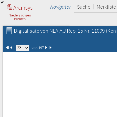
Navigator
Suche
Merkliste
Arcinsys
Niedersachsen
Bremen
Digitalisate von NLA AU Rep. 15 Nr. 11009
(Kenn
von 197