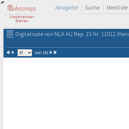
Navigator
Suche
Merkliste
Arcinsys
Niedersachsen
Bremen
Digitalisate von NLA AU Rep. 15 Nr. 11012
(Kenn
von 192