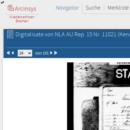
Navigator
Suche
Merkliste
Arcinsys
Niedersachsen
Bremen
Digitalisate von NLA AU Rep. 15 Nr. 11021
(Kenn
von 191