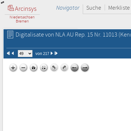
Navigator
Suche
Merkliste
Arcinsys
Niedersachsen
Bremen
Digitalisate von NLA AU Rep. 15 Nr. 11013
(Kenn
von 217