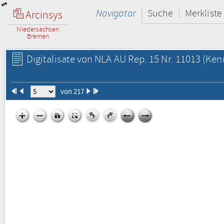
Navigator
Suche
Merkliste
Arcinsys
Niedersachsen
Bremen
Digitalisate von NLA AU Rep. 15 Nr. 11013
(Kenn
von 217