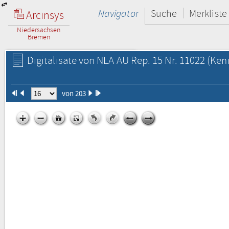
Navigator
Suche
Merkliste
Arcinsys
Niedersachsen
Bremen
Digitalisate von NLA AU Rep. 15 Nr. 11022
(Kenn
von 203