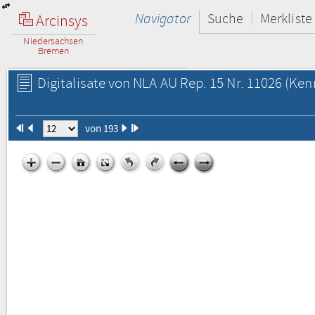
Navigator
Suche
Merkliste
Arcinsys
Niedersachsen
Bremen
Digitalisate von NLA AU Rep. 15 Nr. 11026
(Kenn
von 193