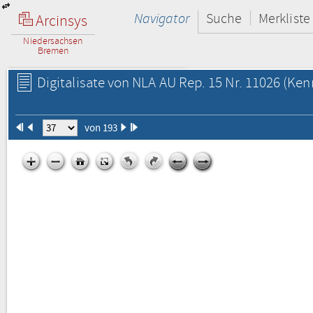
Navigator
Suche
Merkliste
Arcinsys
Niedersachsen
Bremen
Digitalisate von NLA AU Rep. 15 Nr. 11026
(Kenn
von 193