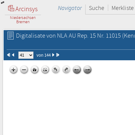
Navigator
Suche
Merkliste
Arcinsys
Niedersachsen
Bremen
Digitalisate von NLA AU Rep. 15 Nr. 11015
(Kenn
von 144