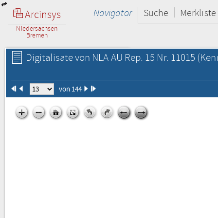
Navigator
Suche
Merkliste
Arcinsys
Niedersachsen
Bremen
Digitalisate von NLA AU Rep. 15 Nr. 11015
(Kenn
von 144