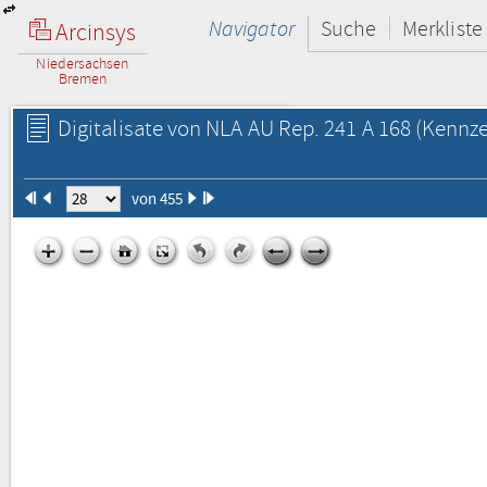
Navigator
Suche
Merkliste
Arcinsys
Niedersachsen
Bremen
Digitalisate von NLA AU Rep. 241 A 168
(Kennze
von 455