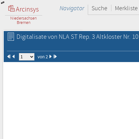
Navigator
Suche
Merkliste
Arcinsys
Niedersachsen
Bremen
Digitalisate von NLA ST Rep. 3 Altkloster Nr. 10
von 2