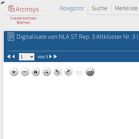
Navigator
Suche
Merkliste
Arcinsys
Niedersachsen
Bremen
Digitalisate von NLA ST Rep. 3 Altkloster Nr. 3
(
von 3