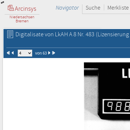
Navigator
Suche
Merkliste
Arcinsys
Niedersachsen
Bremen
Digitalisate von LkAH A 8 Nr. 483
(Lizensierung 
von 63