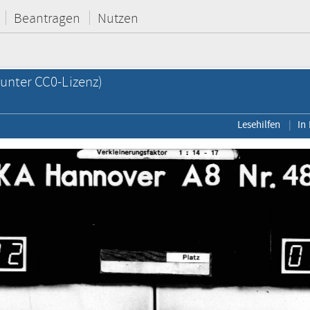
Beantragen
Nutzen
unter CC0-Lizenz)
Lesehilfen
In