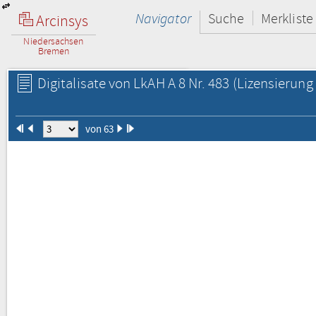
Navigator
Suche
Merkliste
Arcinsys
Niedersachsen
Bremen
Digitalisate von LkAH A 8 Nr. 483
(Lizensierung 
von 63