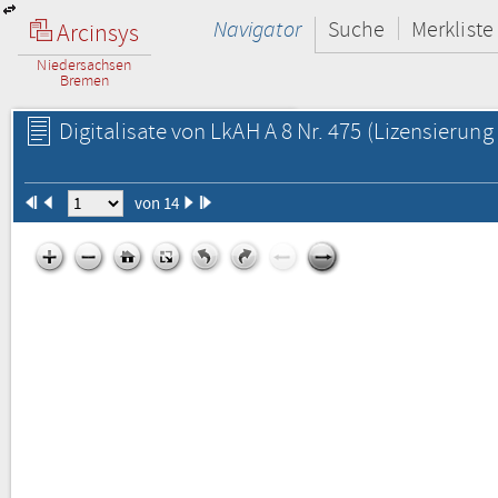
Navigator
Suche
Merkliste
Arcinsys
Niedersachsen
Bremen
Digitalisate von LkAH A 8 Nr. 475
(Lizensierung 
von 14