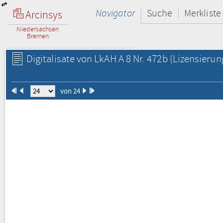
Navigator
Suche
Merkliste
Arcinsys
Niedersachsen
Bremen
Digitalisate von LkAH A 8 Nr. 472b
(Lizensierun
von 24