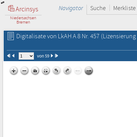
Navigator
Suche
Merkliste
Arcinsys
Niedersachsen
Bremen
Digitalisate von LkAH A 8 Nr. 457
(Lizensierung 
von 59