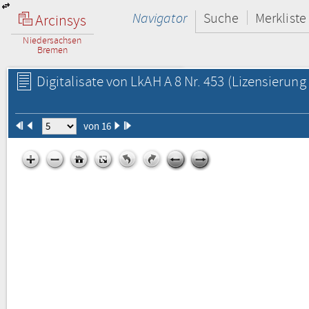
Navigator
Suche
Merkliste
Arcinsys
Niedersachsen
Bremen
Digitalisate von LkAH A 8 Nr. 453
(Lizensierung 
von 16