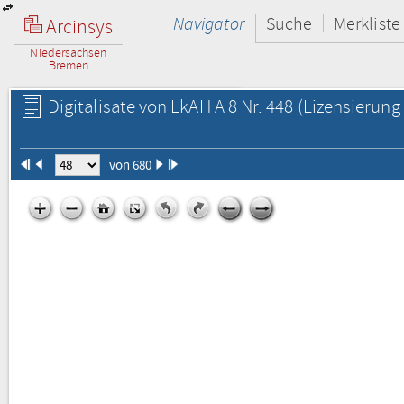
Navigator
Suche
Merkliste
Arcinsys
Niedersachsen
Bremen
Digitalisate von LkAH A 8 Nr. 448
(Lizensierung 
von 680