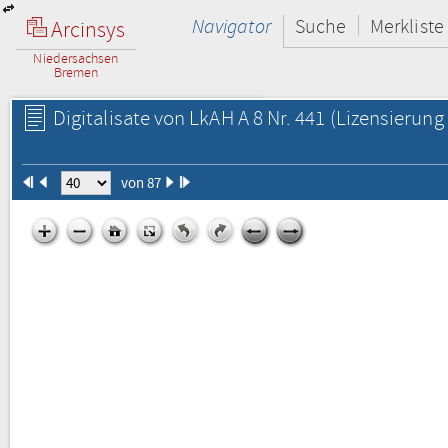
Navigator
Suche
Merkliste
Arcinsys
Niedersachsen
Bremen
Digitalisate von LkAH A 8 Nr. 441
(Lizensierung 
von 87