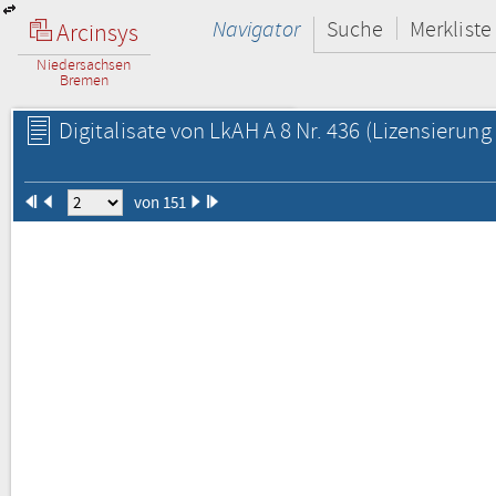
Navigator
Suche
Merkliste
Arcinsys
Niedersachsen
Bremen
Digitalisate von LkAH A 8 Nr. 436
(Lizensierung 
von 151