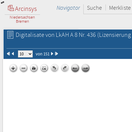
Navigator
Suche
Merkliste
Arcinsys
Niedersachsen
Bremen
Digitalisate von LkAH A 8 Nr. 436
(Lizensierung 
von 151