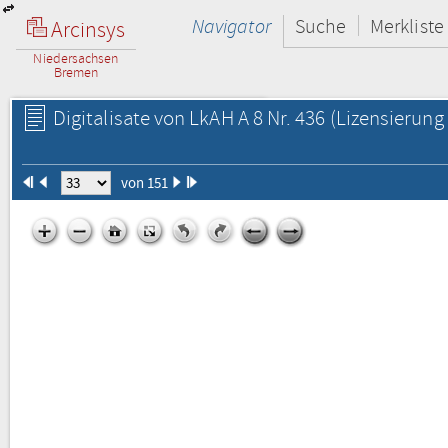
Navigator
Suche
Merkliste
Arcinsys
Niedersachsen
Bremen
Digitalisate von LkAH A 8 Nr. 436
(Lizensierung 
von 151