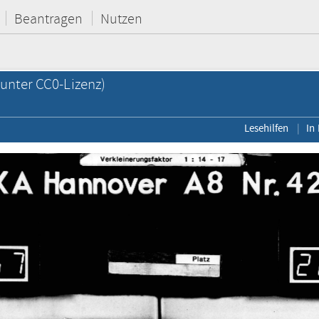
Beantragen
Nutzen
unter CC0-Lizenz)
Lesehilfen
In