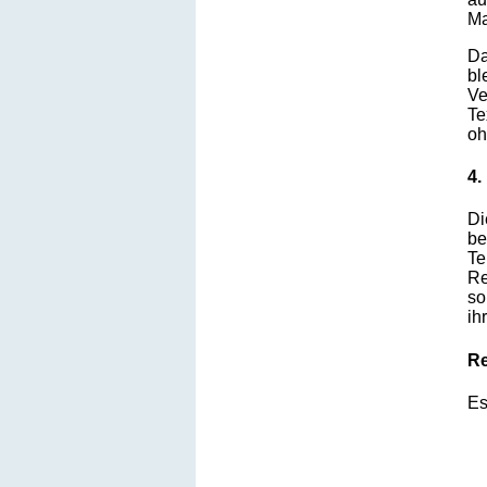
Ma
Da
bl
Ve
Te
oh
4.
Di
be
Te
Re
so
ih
Re
Es