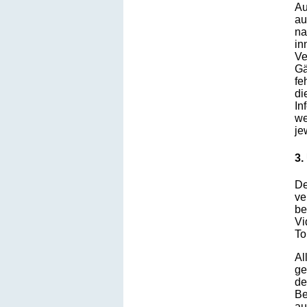
Au
au
na
in
Ve
Gä
fe
di
In
we
je
3.
De
ve
be
Vi
To
Al
ge
de
Be
au