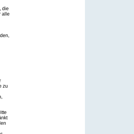
, die
 alle
äden,
r
e zu
n,
itte
änkt
den
ss