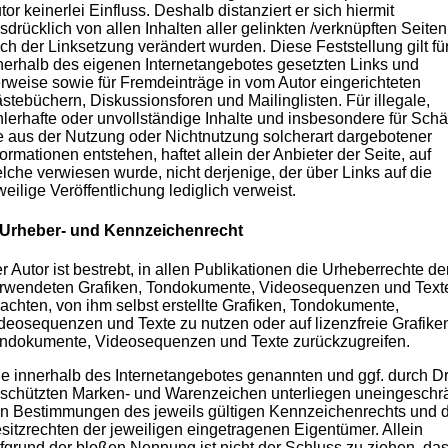
tor keinerlei Einfluss. Deshalb distanziert er sich hiermit
sdrücklich von allen Inhalten aller gelinkten /verknüpften Seiten
ch der Linksetzung verändert wurden. Diese Feststellung gilt für
nerhalb des eigenen Internetangebotes gesetzten Links und
rweise sowie für Fremdeinträge in vom Autor eingerichteten
stebüchern, Diskussionsforen und Mailinglisten. Für illegale,
hlerhafte oder unvollständige Inhalte und insbesondere für Sch
e aus der Nutzung oder Nichtnutzung solcherart dargebotener
formationen entstehen, haftet allein der Anbieter der Seite, auf
lche verwiesen wurde, nicht derjenige, der über Links auf die
weilige Veröffentlichung lediglich verweist.
 Urheber- und Kennzeichenrecht
r Autor ist bestrebt, in allen Publikationen die Urheberrechte de
rwendeten Grafiken, Tondokumente, Videosequenzen und Text
achten, von ihm selbst erstellte Grafiken, Tondokumente,
deosequenzen und Texte zu nutzen oder auf lizenzfreie Grafike
ndokumente, Videosequenzen und Texte zurückzugreifen.
le innerhalb des Internetangebotes genannten und ggf. durch Dr
schützten Marken- und Warenzeichen unterliegen uneingeschr
n Bestimmungen des jeweils gültigen Kennzeichenrechts und 
sitzrechten der jeweiligen eingetragenen Eigentümer. Allein
fgrund der bloßen Nennung ist nicht der Schluss zu ziehen, da