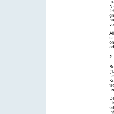
ma
Ni
fe
gr
na
vo
Al
si
oh
od
2.
Be
("
li
Kr
te
re
De
Li
er
In