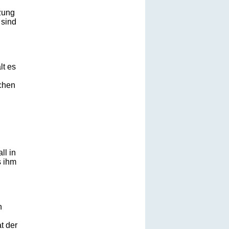
zung
 sind
lt es
chen
ll in
s ihm
n
t der