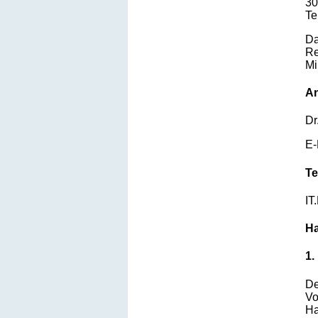
30
Te
Da
Re
Mi
An
Dr
E-
Te
IT
Ha
1.
De
Vo
Ha