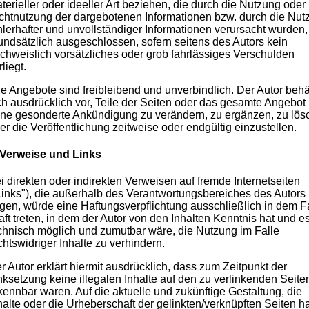
terieller oder ideeller Art beziehen, die durch die Nutzung oder
chtnutzung der dargebotenen Informationen bzw. durch die Nut
hlerhafter und unvollständiger Informationen verursacht wurden,
undsätzlich ausgeschlossen, sofern seitens des Autors kein
chweislich vorsätzliches oder grob fahrlässiges Verschulden
rliegt.
le Angebote sind freibleibend und unverbindlich. Der Autor behä
ch ausdrücklich vor, Teile der Seiten oder das gesamte Angebot
ne gesonderte Ankündigung zu verändern, zu ergänzen, zu lös
er die Veröffentlichung zeitweise oder endgültig einzustellen.
 Verweise und Links
i direkten oder indirekten Verweisen auf fremde Internetseiten
Links"), die außerhalb des Verantwortungsbereiches des Autors
egen, würde eine Haftungsverpflichtung ausschließlich in dem Fa
aft treten, in dem der Autor von den Inhalten Kenntnis hat und e
chnisch möglich und zumutbar wäre, die Nutzung im Falle
chtswidriger Inhalte zu verhindern.
r Autor erklärt hiermit ausdrücklich, dass zum Zeitpunkt der
nksetzung keine illegalen Inhalte auf den zu verlinkenden Seite
kennbar waren. Auf die aktuelle und zukünftige Gestaltung, die
halte oder die Urheberschaft der gelinkten/verknüpften Seiten ha