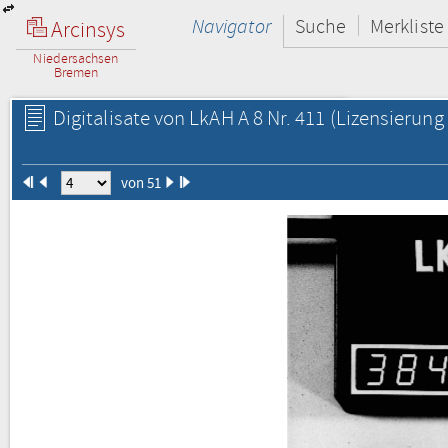
Navigator
Suche
Merkliste
Arcinsys
Niedersachsen
Bremen
Digitalisate von LkAH A 8 Nr. 411
(Lizensierung 
von 51