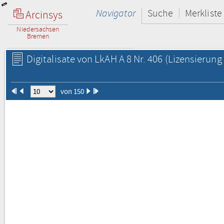
Navigator
Suche
Merkliste
Arcinsys
Niedersachsen
Bremen
Digitalisate von LkAH A 8 Nr. 406
(Lizensierung 
von 150