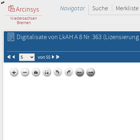
Navigator
Suche
Merkliste
Arcinsys
Niedersachsen
Bremen
Digitalisate von LkAH A 8 Nr. 363
(Lizensierung 
von 55