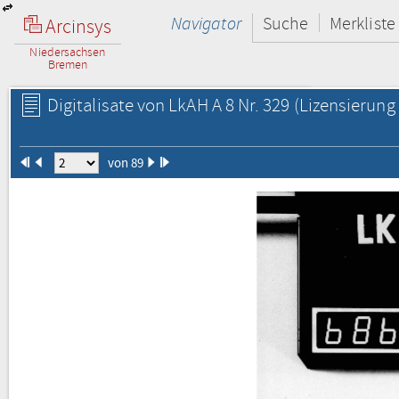
Navigator
Suche
Merkliste
Arcinsys
Niedersachsen
Bremen
Digitalisate von LkAH A 8 Nr. 329
(Lizensierung 
von 89