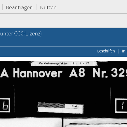
Beantragen
Nutzen
unter CC0-Lizenz)
Lesehilfen
In