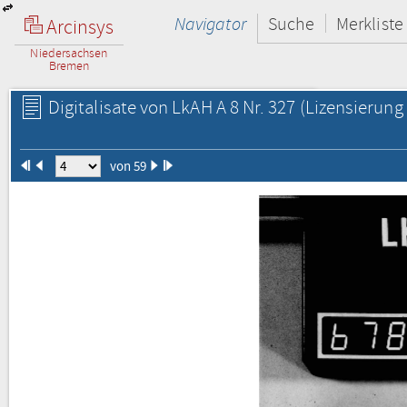
Navigator
Suche
Merkliste
Arcinsys
Niedersachsen
Bremen
Digitalisate von LkAH A 8 Nr. 327
(Lizensierung 
von 59