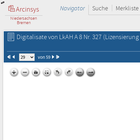
Navigator
Suche
Merkliste
Arcinsys
Niedersachsen
Bremen
Digitalisate von LkAH A 8 Nr. 327
(Lizensierung 
von 59