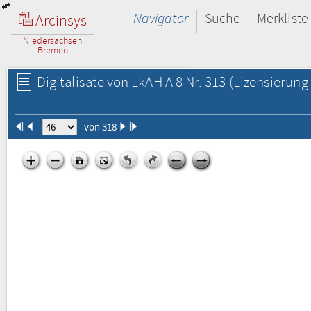
Navigator
Suche
Merkliste
Arcinsys
Niedersachsen
Bremen
Digitalisate von LkAH A 8 Nr. 313
(Lizensierung 
von 318