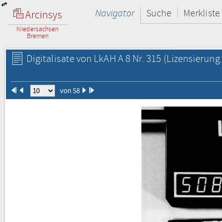
Navigator
Suche
Merkliste
Arcinsys
Niedersachsen
Bremen
Digitalisate von LkAH A 8 Nr. 315
(Lizensierung 
von 58