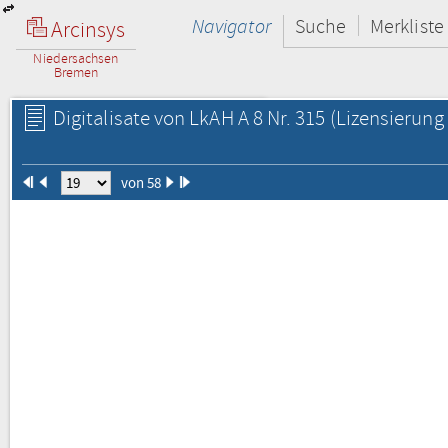
Navigator
Suche
Merkliste
Arcinsys
Niedersachsen
Bremen
Digitalisate von LkAH A 8 Nr. 315
(Lizensierung 
von 58