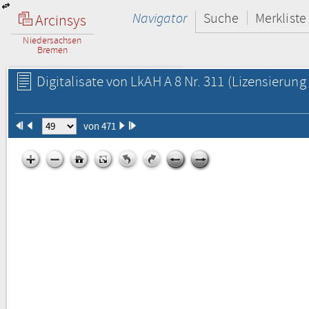
Navigator
Suche
Merkliste
Arcinsys
Niedersachsen
Bremen
Digitalisate von LkAH A 8 Nr. 311
(Lizensierung 
von 471