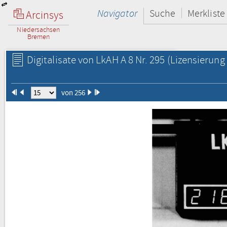
Navigator
Suche
Merkliste
Arcinsys
Niedersachsen
Bremen
Digitalisate von LkAH A 8 Nr. 295
(Lizensierung 
von 256