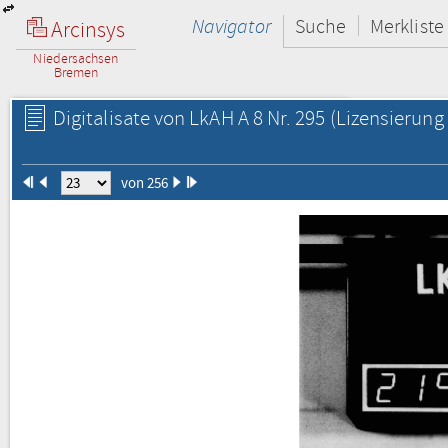
Navigator
Suche
Merkliste
Arcinsys
Niedersachsen
Bremen
Digitalisate von LkAH A 8 Nr. 295
(Lizensierung 
von 256